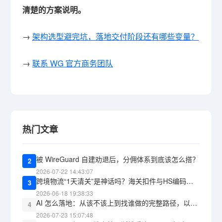
清楚的方案说明。
→
架构选型避完坑，落地交付阶段还有哪些变量？
→
联系 WG 官方商务团队
热门文章
被 WireGuard 自建劝退后，分佣体系到底该怎么搭？
2
2026-07-22 14:43:07
跨境物流“1天清关”是神话吗？海关扣件与HS编码报错的教训
3
2026-06-18 19:38:33
AI 怎么落地：从该不该上到找谁做的完整路径，以及 WG包网 能承接什么
4
2026-07-23 15:07:48